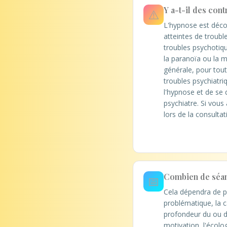
Y a-t-il des cont
⚠️
L'hypnose est déco
atteintes de troubl
troubles psychotiq
la paranoïa ou la 
générale, pour tou
troubles psychiatriq
l'hypnose et de se d
psychiatre. Si vous
lors de la consulta
Combien de séanc
📅
Cela dépendra de pl
problématique, la c
profondeur du ou d
motivation, l'écolo