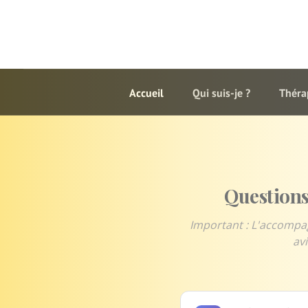
Accueil
Qui suis-je ?
Théra
Questions
Important : L'accompa
avi