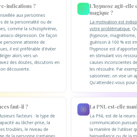
re-indications ?
L'hypnose agit-elle
✨
magique ?
nseillée aux personnes
es de la personnalité ou de
La motivation est indisp
ues, comme la schizophrénie,
votre problématique.
Que
maniaco-dépression. De façon
(hypnose, magnétisme, e
te personne atteinte de
guérison à 100 % est imp
ues, il est préférable d'éviter
l'hypnose est d'apporter
iriger alors vers un
en stimulant vos ressour
 avez des doutes, discutons-en
causes inconscientes d
tion découverte.
les résoudre. Par exemp
saisonnier, on vise un 
Qu'attendez-vous pour
es faut-il ?
La PNL est-elle mani
🎯
usieurs facteurs : le type de
La PNL est de la neuro-s
apacité au lâcher-prise, la
communication puissant 
es troubles, le niveau de
la manière de l'utiliser q
gie de la personne (certaines
bienveillance ou de la m