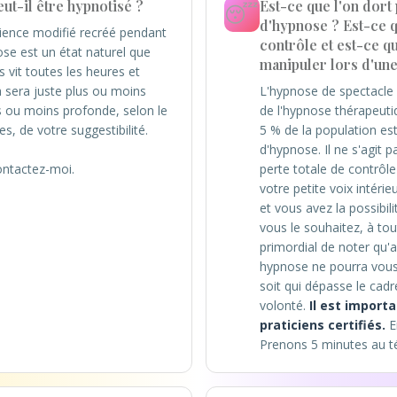
ut-il être hypnotisé ?
Est-ce que l'on dort
😴
d'hypnose ? Est-ce q
cience modifié recréé pendant
contrôle et est-ce q
se est un état naturel que
manipuler lors d'une
 vit toutes les heures et
a sera juste plus ou moins
L'hypnose de spectacle
s ou moins profonde, selon le
de l'hypnose thérapeuti
s, de votre suggestibilité.
5 % de la population est
d'hypnose. Il ne s'agit 
ontactez-moi.
perte totale de contrôle
votre petite voix intérie
et vous avez la possibil
vous le souhaitez, à tou
primordial de noter qu'a
hypnose ne pourra vous 
soit qui dépasse le cadr
volonté.
Il est import
praticiens certifiés.
E
Prenons 5 minutes au t