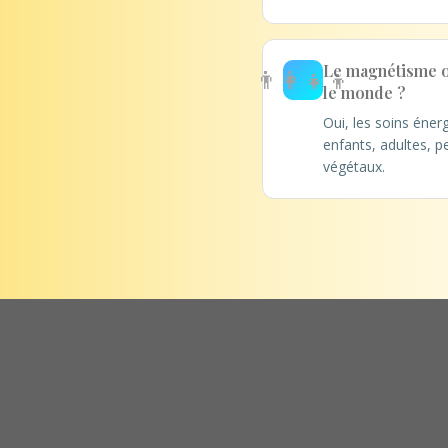
Le magnétisme ou
👨‍👩‍👧‍👦
le monde ?
Oui, les soins éner
enfants, adultes, 
végétaux.