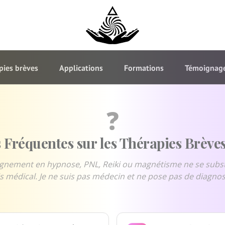
pies brèves
Applications
Formations
Témoignag
❓
 Fréquentes sur les Thérapies Brève
gnement en hypnose, PNL, Reiki ou magnétisme ne se subst
s médical. Je ne suis pas médecin et ne pose pas de diagnos