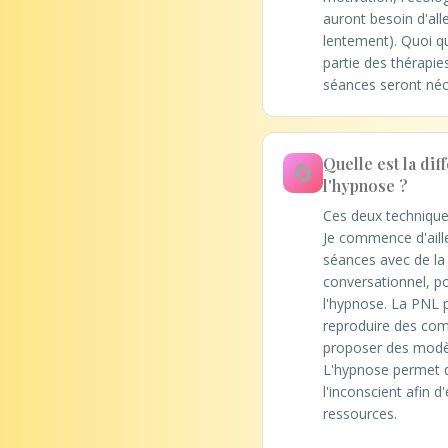
auront besoin d'alle
lentement). Quoi qu'
partie des thérapie
séances seront néc
Quelle est la dif
🔄
l'hypnose ?
Ces deux technique
Je commence d'aill
séances avec de la
conversationnel, p
l'hypnose. La PNL 
reproduire des com
proposer des modè
L'hypnose permet de
l'inconscient afin d'
ressources.