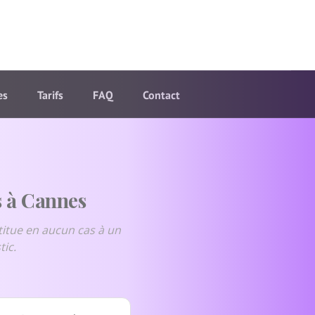
es
Tarifs
FAQ
Contact
s à Cannes
itue en aucun cas à un
tic.