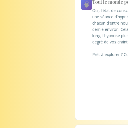
Tout le monde pe
🧠
Oui, l'état de cons
une séance d'hypno
chacun d'entre nous
demie environ. Cel
long, l'hypnose plu
degré de vos crainte
Prêt à explorer ? C