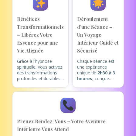
Bénéfices
Déroulement
Transformationnels
d'une Séance –
– Libérez Votre
Un Voyage
Essence pour une
Intérieur Guidé et
Vie Alignée
Sécurisé
Grâce à l'hypnose
Chaque séance est
spirituelle, vous activez
une expérience
des transformations
unique de
2h30 à 3
profondes et durables,
heures
, conçue
en harmonie avec votre
pour votre éveil
être authentique. Voici
intérieur (de
les bénéfices clés :
préférence en
présentiel à Cannes,
Explorez des
ou en visio).
Mémoires Profondes
: Voyagez
1. Accueil et
Prenez Rendez-Vous – Votre Aventure
symboliquement dans
Intention Claire
:
Intérieure Vous Attend
vos vies antérieures
Nous commençons