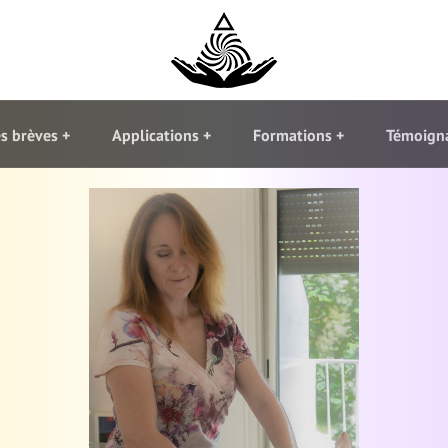
s brèves
Applications
Formations
Témoign