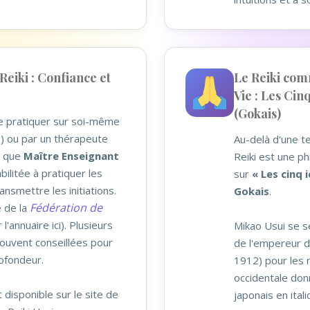
Reiki : Confiance et
Le Reiki com
Vie : Les Cin
(Gokais)
se pratiquer sur soi-même
tié) ou par un thérapeute
Au-delà d'une t
nt que
Maître Enseignant
Reiki est une ph
abilitée à pratiquer les
sur
« Les cinq 
ansmettre les initiations.
Gokais
.
Fédération de
 de la
 l'annuaire ici). Plusieurs
Mikao Usui se s
ouvent conseillées pour
de l'empereur d
rofondeur.
1912) pour les r
occidentale don
 disponible sur le site de
japonais en itali