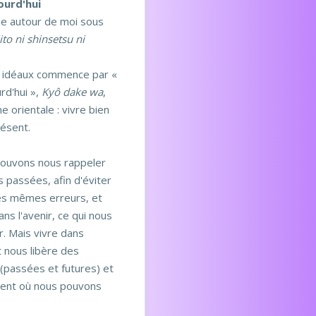
ourd'hui
Vie autour de moi sous
ito ni shinsetsu ni
q idéaux commence par «
rd'hui »,
Kyô dake wa
,
e orientale : vivre bien
résent.
pouvons nous rappeler
 passées, afin d'éviter
es mêmes erreurs, et
ns l'avenir, ce qui nous
. Mais vivre dans
t nous libère des
(passées et futures) et
ment où nous pouvons