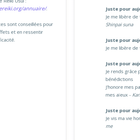
 Reiki Usui :
ereiki.org/annuaire/
.
Juste pour auj
Je me libère de
ces sont conseillées pour
Shinpai suna
ffets et en ressentir
icacité.
Juste pour auj
Je me libère de 
Juste pour auj
Je rends grâce
bénédictions
J'honore mes pa
mes aïeux -
Kan
Juste pour auj
Je vis ma vie h
me