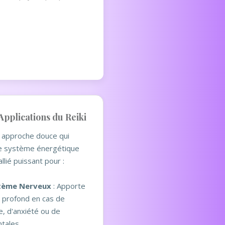
Applications du Reiki
e approche douce qui
e système énergétique
allié puissant pour :
stème Nerveux
: Apporte
 profond en cas de
e, d'anxiété ou de
tales.