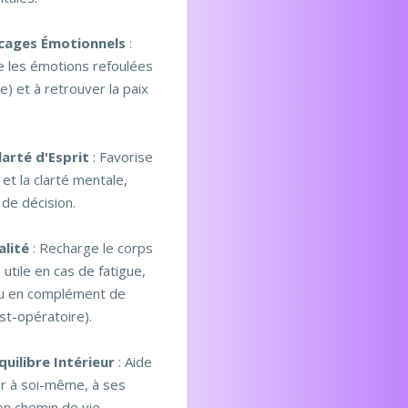
ocages Émotionnels
:
e les émotions refoulées
e) et à retrouver la paix
larté d'Esprit
: Favorise
 et la clarté mentale,
 de décision.
alité
: Recharge le corps
 utile en cas de fatigue,
u en complément de
st-opératoire).
quilibre Intérieur
: Aide
r à soi-même, à ses
son chemin de vie.