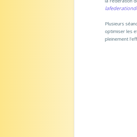
la Fédération de
lafederationd
Plusieurs séan
optimiser les e
pleinement l'eff