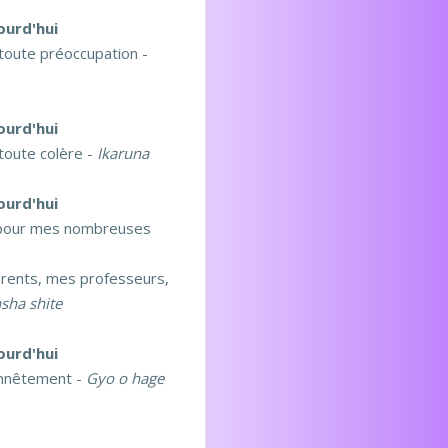
ourd'hui
 toute préoccupation -
ourd'hui
toute colère -
Ikaruna
ourd'hui
 pour mes nombreuses
rents, mes professeurs,
sha shite
ourd'hui
onnêtement -
Gyo o hage