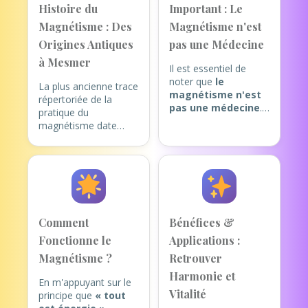
Histoire du
Important : Le
Magnétisme : Des
Magnétisme n'est
Origines Antiques
pas une Médecine
à Mesmer
Il est essentiel de
noter que
le
La plus ancienne trace
magnétisme n'est
répertoriée de la
pas une médecine
.
pratique du
Le magnétiseur ne
magnétisme date
peut pas poser de
d'Égypte, au XVIe
diagnostic, prescrire
siècle avant notre ère,
un traitement, ni
comme attesté par le
assurer la guérison.
Papyrus Ebers.
Consulter ne dispense
pas d'un avis médical
De la fin du XVIIIe
– ces séances
siècle à la fin du XIXe
Comment
Bénéfices &
complètent toujours
siècle, un ensemble
un suivi professionnel
Fonctionne le
Applications :
d'anciennes théories
de santé.
et pratiques
Magnétisme ?
Retrouver
thérapeutiques se
Harmonie et
développèrent en
En m'appuyant sur le
Vitalité
Occident : le
principe que
« tout