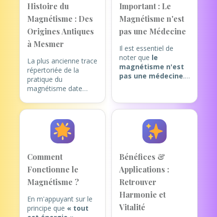
Histoire du
Important : Le
Magnétisme : Des
Magnétisme n'est
Origines Antiques
pas une Médecine
à Mesmer
Il est essentiel de
noter que
le
La plus ancienne trace
magnétisme n'est
répertoriée de la
pas une médecine
.
pratique du
Le magnétiseur ne
magnétisme date
peut pas poser de
d'Égypte, au XVIe
diagnostic, prescrire
siècle avant notre ère,
un traitement, ni
comme attesté par le
assurer la guérison.
Papyrus Ebers.
Consulter ne dispense
pas d'un avis médical
De la fin du XVIIIe
– ces séances
siècle à la fin du XIXe
Comment
Bénéfices &
complètent toujours
siècle, un ensemble
un suivi professionnel
Fonctionne le
Applications :
d'anciennes théories
de santé.
et pratiques
Magnétisme ?
Retrouver
thérapeutiques se
Harmonie et
développèrent en
En m'appuyant sur le
Vitalité
Occident : le
principe que
« tout