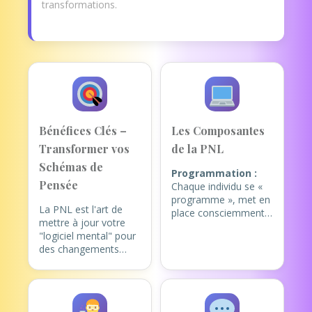
transformations.
Bénéfices Clés –
Les Composantes
Transformer vos
de la PNL
Schémas de
Programmation :
Pensée
Chaque individu se «
programme », met en
La PNL est l'art de
place consciemment
mettre à jour votre
ou inconsciemment,
"logiciel mental" pour
lors de ses
des changements
apprentissages, des
ciblés. Elle permet de
fonctionnements, des
travailler en
comportements, des
profondeur sur des
croyances limitantes
thématiques comme :
ou aidantes. Ces