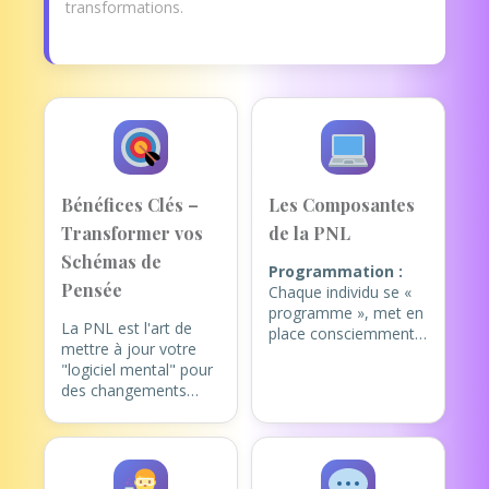
transformations.
Bénéfices Clés –
Les Composantes
Transformer vos
de la PNL
Schémas de
Programmation :
Pensée
Chaque individu se «
programme », met en
La PNL est l'art de
place consciemment
mettre à jour votre
ou inconsciemment,
"logiciel mental" pour
lors de ses
des changements
apprentissages, des
ciblés. Elle permet de
fonctionnements, des
travailler en
comportements, des
profondeur sur des
croyances limitantes
thématiques comme :
ou aidantes. Ces