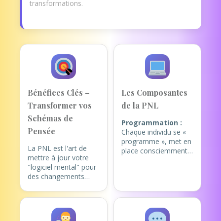
transformations.
Bénéfices Clés –
Les Composantes
Transformer vos
de la PNL
Schémas de
Programmation :
Pensée
Chaque individu se «
programme », met en
La PNL est l'art de
place consciemment
mettre à jour votre
ou inconsciemment,
"logiciel mental" pour
lors de ses
des changements
apprentissages, des
ciblés. Elle permet de
fonctionnements, des
travailler en
comportements, des
profondeur sur des
croyances limitantes
thématiques comme :
ou aidantes. Ces