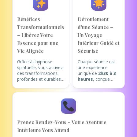
Bénéfices
Déroulement
Transformationnels
d'une Séance –
– Libérez Votre
Un Voyage
Essence pour une
Intérieur Guidé et
Vie Alignée
Sécurisé
Grâce à l'hypnose
Chaque séance est
spirituelle, vous activez
une expérience
des transformations
unique de
2h30 à 3
profondes et durables,
heures
, conçue
en harmonie avec votre
pour votre éveil
être authentique. Voici
intérieur (de
les bénéfices clés :
préférence en
présentiel à Cannes,
Explorez des
ou en visio).
Mémoires Profondes
: Voyagez
1. Accueil et
Prenez Rendez-Vous – Votre Aventure
symboliquement dans
Intention Claire
:
Intérieure Vous Attend
vos vies antérieures
Nous commençons