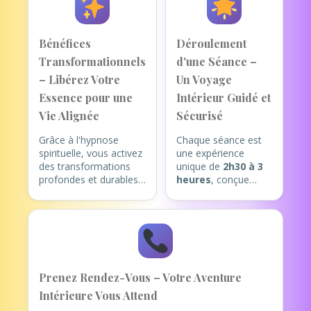
Bénéfices
Déroulement
Transformationnels
d'une Séance –
– Libérez Votre
Un Voyage
Essence pour une
Intérieur Guidé et
Vie Alignée
Sécurisé
Grâce à l'hypnose
Chaque séance est
spirituelle, vous activez
une expérience
des transformations
unique de
2h30 à 3
profondes et durables,
heures
, conçue
en harmonie avec votre
pour votre éveil
être authentique. Voici
intérieur (de
les bénéfices clés :
préférence en
présentiel à Cannes,
Explorez des
ou en visio).
Mémoires Profondes
: Voyagez
1. Accueil et
Prenez Rendez-Vous – Votre Aventure
symboliquement dans
Intention Claire
:
Intérieure Vous Attend
vos vies antérieures
Nous commençons