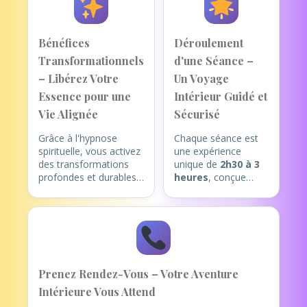
Bénéfices
Déroulement
Transformationnels
d'une Séance –
– Libérez Votre
Un Voyage
Essence pour une
Intérieur Guidé et
Vie Alignée
Sécurisé
Grâce à l'hypnose
Chaque séance est
spirituelle, vous activez
une expérience
des transformations
unique de
2h30 à 3
profondes et durables,
heures
, conçue
en harmonie avec votre
pour votre éveil
être authentique. Voici
intérieur (de
les bénéfices clés :
préférence en
présentiel à Cannes,
Explorez des
ou en visio).
Mémoires Profondes
: Voyagez
1. Accueil et
Prenez Rendez-Vous – Votre Aventure
symboliquement dans
Intention Claire
:
Intérieure Vous Attend
vos vies antérieures
Nous commençons