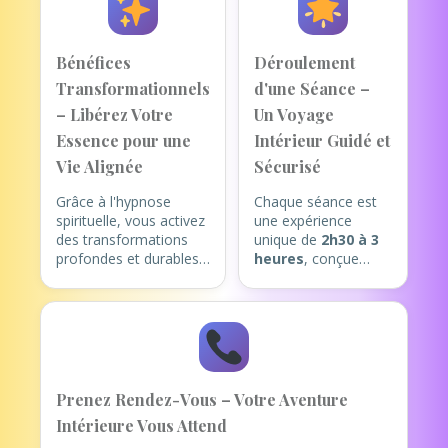
Bénéfices
Déroulement
Transformationnels
d'une Séance –
– Libérez Votre
Un Voyage
Essence pour une
Intérieur Guidé et
Vie Alignée
Sécurisé
Grâce à l'hypnose
Chaque séance est
spirituelle, vous activez
une expérience
des transformations
unique de
2h30 à 3
profondes et durables,
heures
, conçue
en harmonie avec votre
pour votre éveil
être authentique. Voici
intérieur (de
les bénéfices clés :
préférence en
présentiel à Cannes,
Explorez des
ou en visio).
Mémoires Profondes
: Voyagez
1. Accueil et
Prenez Rendez-Vous – Votre Aventure
symboliquement dans
Intention Claire
:
Intérieure Vous Attend
vos vies antérieures
Nous commençons