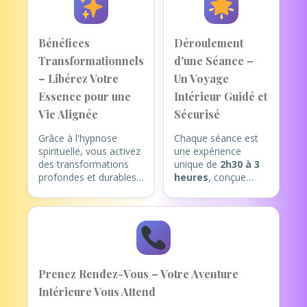
Bénéfices
Déroulement
Transformationnels
d'une Séance –
– Libérez Votre
Un Voyage
Essence pour une
Intérieur Guidé et
Vie Alignée
Sécurisé
Grâce à l'hypnose
Chaque séance est
spirituelle, vous activez
une expérience
des transformations
unique de
2h30 à 3
profondes et durables,
heures
, conçue
en harmonie avec votre
pour votre éveil
être authentique. Voici
intérieur (de
les bénéfices clés :
préférence en
présentiel à Cannes,
Explorez des
ou en visio).
Mémoires Profondes
: Voyagez
1. Accueil et
Prenez Rendez-Vous – Votre Aventure
symboliquement dans
Intention Claire
:
Intérieure Vous Attend
vos vies antérieures
Nous commençons