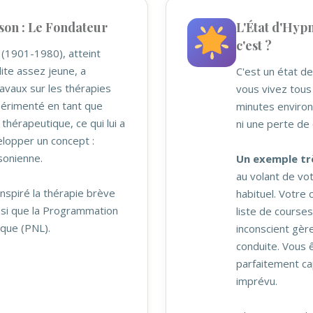
son : Le Fondateur
L'État d'Hypn
c'est ?
 (1901-1980), atteint
ite assez jeune, a
C'est un état d
avaux sur les thérapies
vous vivez tous 
périmenté en tant que
minutes environ.
 thérapeutique, ce qui lui a
ni une perte de 
lopper un concept :
sonienne.
Un exemple trè
au volant de vot
inspiré la thérapie brève
habituel. Votre
insi que la Programmation
liste de course
ique (PNL).
inconscient gèr
conduite. Vous ê
parfaitement ca
imprévu.