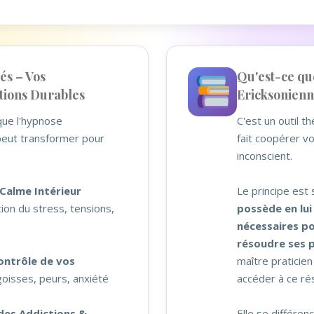
és – Vos
Qu'est-ce qu
ions Durables
Ericksonienn
ue l'hypnose
C'est un outil t
peut transformer pour
fait coopérer vo
inconscient.
Calme Intérieur
Le principe est 
ion du stress, tensions,
possède en lui
nécessaires p
résoudre ses 
ontrôle de vos
maître praticie
goisses, peurs, anxiété
accéder à ce rés
des Addictions &
Elle se différen