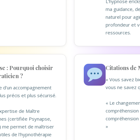
L'hypnose erick
ma guidance, de
naturel pour ag
profondeur et v
ressources.
e : Pourquoi choisir
Citations de 
aticien ?
« Vous savez bi
vous ne savez q
tie d'un accompagnement
lus précis et plus sécurisé.
« Le changemen
compréhension p
xpertise de Maître
compréhension 
nes (certifiée Psynapse,
»
) me permet de maîtriser
tiles de l'hypnothérapie