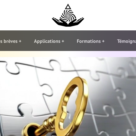
s brèves
Applications
Formations
Témoign