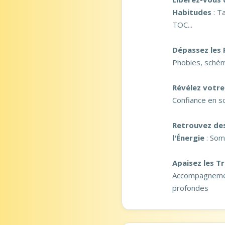
Habitudes
: T
TOC...
Dépassez les 
Phobies, schém
Révélez votre 
Confiance en so
Retrouvez des
l'Énergie
: Som
Apaisez les 
Accompagnemen
profondes