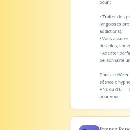
pour :
• Traiter des 
(angoisses pro
addictions).
• Vous assure
durables, souv
• Adapter parf
personnalité un
Pour accélérer l
séance d'hypno
PNL ou d'EFT l
pour vous.
Prenez Ren