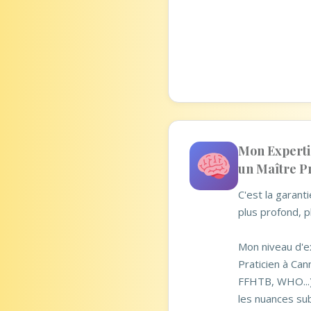
Mon Expertis
un Maître Pr
C'est la garan
plus profond, p
Mon niveau d'e
Praticien à Can
FFHTB, WHO...
les nuances sub