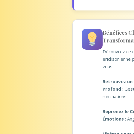
Bénéfices Cl
Transformat
Découvrez ce q
ericksonienne 
vous :
Retrouvez un 
Profond
: Gest
ruminations
Reprenez le C
Émotions
: An
Libérez-vous 