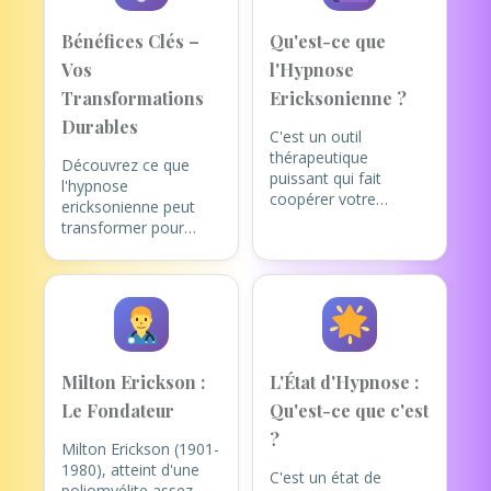
Bénéfices Clés –
Qu'est-ce que
Vos
l'Hypnose
Transformations
Ericksonienne ?
Durables
C'est un outil
thérapeutique
Découvrez ce que
puissant qui fait
l'hypnose
coopérer votre
ericksonienne peut
conscient et votre
transformer pour
inconscient.
vous :
Le principe est simple
Retrouvez un Calme
:
chaque individu
Intérieur Profond
:
possède en lui
Gestion du stress,
toutes les
tensions, ruminations
ressources
Milton Erickson :
L'État d'Hypnose :
nécessaires pour
Reprenez le
changer et
Le Fondateur
Qu'est-ce que c'est
Contrôle de vos
résoudre ses
Émotions
:
?
Milton Erickson (1901-
problèmes.
Mon rôle
Angoisses, peurs,
1980), atteint d'une
de maître praticien est
anxiété
C'est un état de
poliomyélite assez
de vous guider pour