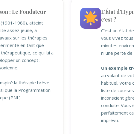
son : Le Fondateur
L'État d'Hypn
c'est ?
 (1901-1980), atteint
ite assez jeune, a
C'est un état d
avaux sur les thérapies
vous vivez tous 
périmenté en tant que
minutes environ.
 thérapeutique, ce qui lui a
ni une perte de 
lopper un concept :
sonienne.
Un exemple trè
au volant de vot
inspiré la thérapie brève
habituel. Votre
insi que la Programmation
liste de course
ique (PNL).
inconscient gèr
conduite. Vous ê
parfaitement ca
imprévu.