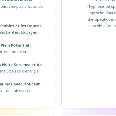
abac, compulsions, poids,
l'hypnose de spe
approche douce
thérapeutique, 
Phobies et les Doutes
:
contrôle à tout
as hérités, blocages
Plein Potentiel
:
i, estime de soi
 Nuits Sereines et de
meil, baisse d'énergie
Traumas avec Douceur
:
t des blessures