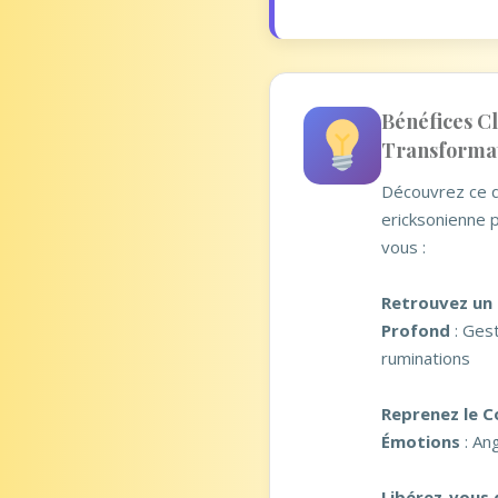
Bénéfices Cl
Transformat
Découvrez ce q
ericksonienne 
vous :
Retrouvez un 
Profond
: Gest
ruminations
Reprenez le C
Émotions
: An
Libérez-vous 