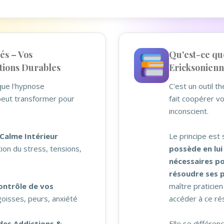
és – Vos
Qu'est-ce qu
ions Durables
Ericksonienn
ue l'hypnose
C'est un outil t
peut transformer pour
fait coopérer vo
inconscient.
Calme Intérieur
Le principe est 
ion du stress, tensions,
possède en lui
nécessaires p
résoudre ses 
ontrôle de vos
maître praticie
goisses, peurs, anxiété
accéder à ce rés
des Addictions &
Elle se différen