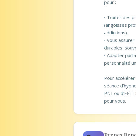
pour :
• Traiter des 
(angoisses pro
addictions).
• Vous assure
durables, souv
• Adapter parf
personnalité un
Pour accélérer l
séance d'hypno
PNL ou d'EFT l
pour vous.
Prenez Ren