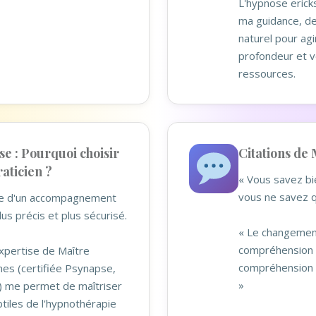
L'hypnose erick
ma guidance, de
naturel pour ag
profondeur et v
ressources.
e : Pourquoi choisir
Citations de 
aticien ?
« Vous savez bi
vous ne savez q
tie d'un accompagnement
lus précis et plus sécurisé.
« Le changemen
compréhension p
xpertise de Maître
compréhension 
nes (certifiée Psynapse,
»
) me permet de maîtriser
tiles de l'hypnothérapie