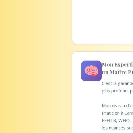
Mon Expertis
un Maître Pr
C'est la garan
plus profond, p
Mon niveau d'e
Praticien à Can
FFHTB, WHO...
les nuances sub