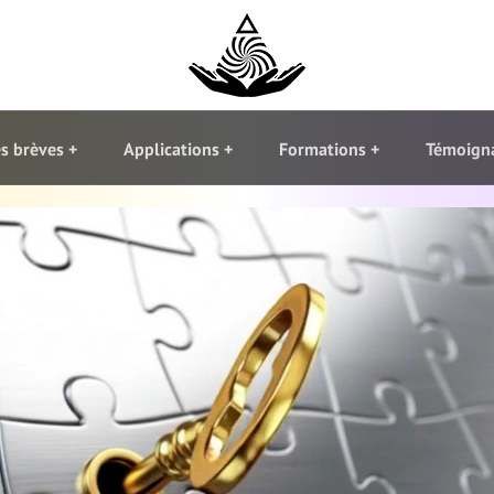
s brèves
Applications
Formations
Témoign