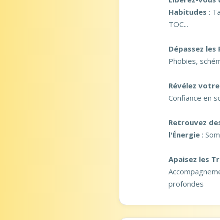
Habitudes
: T
TOC...
Dépassez les 
Phobies, schém
Révélez votre 
Confiance en so
Retrouvez des
l'Énergie
: Som
Apaisez les 
Accompagnemen
profondes