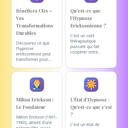
Bénéfices Clés –
Qu'est-ce que
Vos
l'Hypnose
Transformations
Ericksonienne ?
Durables
C'est un outil
thérapeutique
Découvrez ce que
puissant qui fait
l'hypnose
coopérer votre
ericksonienne peut
conscient et votre
transformer pour
inconscient.
vous :
Le principe est simple
Retrouvez un Calme
:
chaque individu
Intérieur Profond
:
possède en lui
Gestion du stress,
toutes les
tensions, ruminations
ressources
Milton Erickson :
L'État d'Hypnose :
nécessaires pour
Reprenez le
changer et
Le Fondateur
Qu'est-ce que c'est
Contrôle de vos
résoudre ses
Émotions
:
?
Milton Erickson (1901-
problèmes.
Mon rôle
Angoisses, peurs,
1980), atteint d'une
de maître praticien est
anxiété
C'est un état de
poliomyélite assez
de vous guider pour