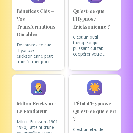
Bénéfices Clés –
Qu'est-ce que
Vos
l'Hypnose
Transformations
Ericksonienne ?
Durables
C'est un outil
thérapeutique
Découvrez ce que
puissant qui fait
l'hypnose
coopérer votre
ericksonienne peut
conscient et votre
transformer pour
inconscient.
vous :
Le principe est simple
Retrouvez un Calme
:
chaque individu
Intérieur Profond
:
possède en lui
Gestion du stress,
toutes les
tensions, ruminations
ressources
Milton Erickson :
L'État d'Hypnose :
nécessaires pour
Reprenez le
changer et
Le Fondateur
Qu'est-ce que c'est
Contrôle de vos
résoudre ses
Émotions
:
?
Milton Erickson (1901-
problèmes.
Mon rôle
Angoisses, peurs,
1980), atteint d'une
de maître praticien est
anxiété
C'est un état de
poliomyélite assez
de vous guider pour