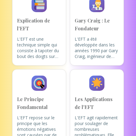
Explication de
Gary Craig : Le
l'EFT
Fondateur
L'EFT est une
L'EFT a été
technique simple qui
développée dans les
consiste à tapoter du
années 1990 par Gary
bout des doigts sur
Craig, ingénieur de
des points
Stanford passionné
d'acupuncture situés
par le développement
sur le visage, le haut
personnel. Il s'est
du corps et les mains,
inspiré des travaux du
tout en se
Dr Roger Callahan sur
concentrant sur une
la Thought Field
émotion ou un
Therapy et a simplifié
Le Principe
Les Applications
problème spécifique.
la méthode pour la
Fondamental
de l'EFT
Cette stimulation
rendre accessible au
permet de rééquilibrer
grand public. Depuis,
L'EFT repose sur le
L'EFT agit rapidement
le système
l'EFT a été validée par
principe que les
pour soulager de
énergétique du corps
plus de 100 études
émotions négatives
nombreuses
et d'apaiser les
scientifiques et est
sont causées par des
problématiques. Elle