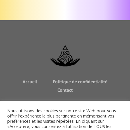
ces approches créent
une synergie
07 49 91 43 62
Découvrir mes
|
puissante pour des
thérapies
changements
profonds et durables.
Avertissement : L'EFT complète un suivi médical, mais ne
L'EFT peut être
le substitue jamais. Consultez toujours un médecin pour
pratiquée en séance
tout diagnostic ou traitement.
ou enseignée pour
une utilisation
quotidienne en
autonomie.
Accueil
Politique de confidentialité
Contact
Nous utilisons des cookies sur notre site Web pour vous
offrir l'expérience la plus pertinente en mémorisant vos
préférences et les visites répétées. En cliquant sur
«Accepter»,.vous consentez à l'utilisation de TOUS les
Admin
adequation-paca.com © 2025 / Tous droits réservés |