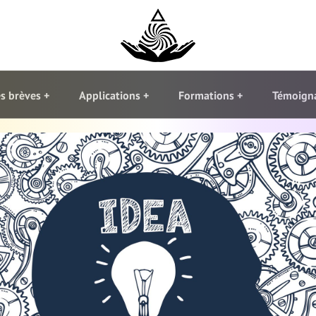
s brèves
Applications
Formations
Témoign