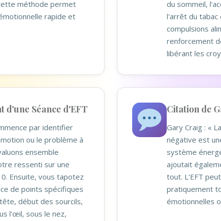
 Cette méthode permet
du sommeil, l'
émotionnelle rapide et
l'arrêt du tabac
compulsions alim
renforcement de
libérant les cro
 d'une Séance d'EFT
Citation de 
mence par identifier
Gary Craig : « 
émotion ou le problème à
négative est un
évaluons ensemble
système énergét
votre ressenti sur une
ajoutait égaleme
10. Ensuite, vous tapotez
tout. L'EFT peut
ce de points spécifiques
pratiquement to
ête, début des sourcils,
émotionnelles o
us l'œil, sous le nez,