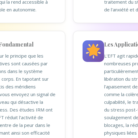
qui la rend accessible à
traitement du s
ble en autonomie.
de l'anxiété et 
 Fondamental
Les Applicati
r le principe que les
L'EFT agit rapi
ives sont causées par
nombreuses pro
ons dans le système
particulièrement
 corps. En tapotant sur
libération du str
cis des méridiens
l'apaisement de
 vous envoyez un signal de
comme la colère,
veau qui désactive la
culpabilité, le 
ess. Des études IRM ont
du stress post-
T réduit l'activité de
soulagement de
centre de la peur dans le
blocages, la ré
mant ainsi son efficacité
physiques liées 