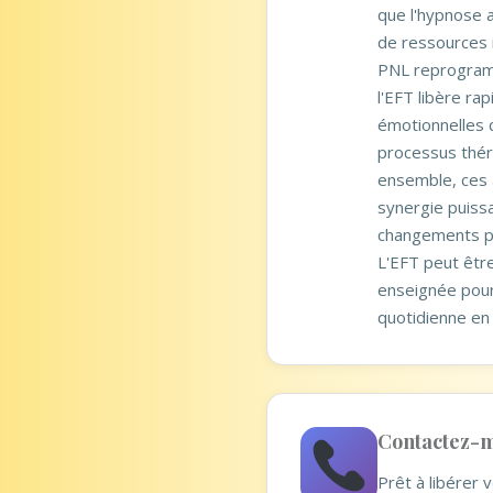
que l'hypnose 
de ressources 
PNL reprogram
l'EFT libère ra
émotionnelles q
processus thér
ensemble, ces 
synergie puiss
changements pr
L'EFT peut êtr
enseignée pour 
quotidienne en
Contactez-m
Prêt à libérer