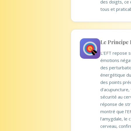
des doigts, ce 
tous et pratica
Le Principe
L'EFT repose su
émotions négat
des perturbati
énergétique du
des points pré
d'acupuncture,
sécurité au cer
réponse de str
montré que l'EF
l'amygdale, le 
cerveau, confir