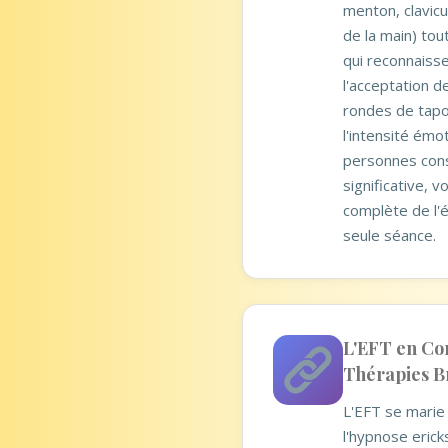
menton, clavicu
de la main) to
qui reconnaiss
l'acceptation d
rondes de tap
l'intensité émo
personnes cons
significative, v
complète de l'
seule séance.
L'EFT en Co
Thérapies B
L'EFT se marie
l'hypnose erick