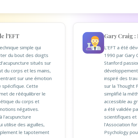
de l'EFT
Gary Craig :
echnique simple qui
L'EFT a été dé
oter du bout des doigts
1990 par Gary C
d'acupuncture situés sur
Stanford passio
aut du corps et les mains,
développement p
centrant sur une émotion
inspiré des tra
 spécifique. Cette
sur la Thought 
met de rééquilibrer le
simplifié la mét
étique du corps et
accessible au gr
motions négatives.
a été validée p
à l'acupuncture
scientifiques e
i utilise des aiguilles,
l'Association f
implement le tapotement
Psychology pour