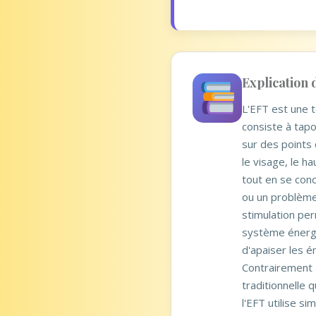
Explication 
L'EFT est une t
consiste à tap
sur des points 
le visage, le h
tout en se con
ou un problème
stimulation per
système énerg
d'apaiser les é
Contrairement 
traditionnelle qu
l'EFT utilise s