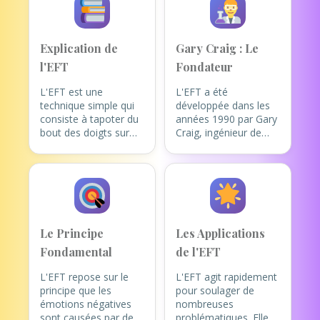
Explication de
Gary Craig : Le
l'EFT
Fondateur
L'EFT est une
L'EFT a été
technique simple qui
développée dans les
consiste à tapoter du
années 1990 par Gary
bout des doigts sur
Craig, ingénieur de
des points
Stanford passionné
d'acupuncture situés
par le développement
sur le visage, le haut
personnel. Il s'est
du corps et les mains,
inspiré des travaux du
tout en se
Dr Roger Callahan sur
concentrant sur une
la Thought Field
émotion ou un
Therapy et a simplifié
Le Principe
Les Applications
problème spécifique.
la méthode pour la
Fondamental
de l'EFT
Cette stimulation
rendre accessible au
permet de rééquilibrer
grand public. Depuis,
L'EFT repose sur le
L'EFT agit rapidement
le système
l'EFT a été validée par
principe que les
pour soulager de
énergétique du corps
plus de 100 études
émotions négatives
nombreuses
et d'apaiser les
scientifiques et est
sont causées par des
problématiques. Elle