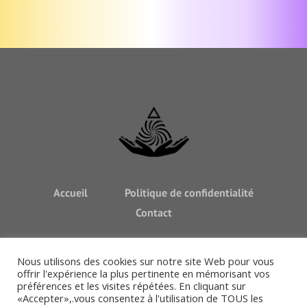
ces approches créent
une synergie
07 49 91 43 62
Découvrir mes
|
puissante pour des
thérapies
changements
profonds et durables.
Avertissement : L'EFT complète un suivi médical, mais ne
L'EFT peut être
le substitue jamais. Consultez toujours un médecin pour
pratiquée en séance
tout diagnostic ou traitement.
ou enseignée pour
une utilisation
quotidienne en
autonomie.
Accueil
Politique de confidentialité
Contact
Nous utilisons des cookies sur notre site Web pour vous
offrir l'expérience la plus pertinente en mémorisant vos
préférences et les visites répétées. En cliquant sur
«Accepter»,.vous consentez à l'utilisation de TOUS les
Admin
adequation-paca.com © 2025 / Tous droits réservés |